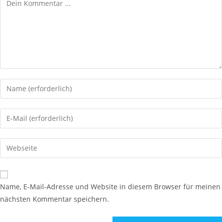
Kommentieren
Gib
deinen
Namen
Gib
oder
deine
Benutzernamen
E-
Gib
zum
Mail-
deine
Kommentieren
Adresse
Website-
ein
zum
URL
Name, E-Mail-Adresse und Website in diesem Browser für meinen
Kommentieren
ein
nächsten Kommentar speichern.
ein
(optional)